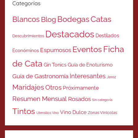
Categorías
Catas
Bodegas
Blancos
Blog
Destacados
Destilados
Descubrimientos
Ficha
Eventos
Espumosos
Económinos
de Cata
Gin Tonics
Guía de Enoturismo
Interesantes
Guía de Gastronomía
Jerez
Maridajes
Otros
Próximamente
Resumen Mensual
Rosados
Sin categoría
Tintos
Vino Dulce
Zonas Vinicolas
Utensilios Vino