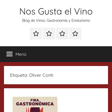
Saltar
Nos Gusta el Vino
al
contenido
Blog de Vinos, Gastronomía y Enoturismo
Especial
Enoturismo
Ranking
Contacto
Gin
y
Vinos
Tonics
Gastronomía
Menú
Etiqueta:
Oliver Conti