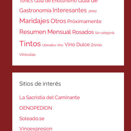
Guía de
Tonics
Guía de Enoturismo
Interesantes
Gastronomía
Jerez
Maridajes
Otros
Próximamente
Resumen Mensual
Rosados
Sin categoría
Tintos
Vino Dulce
Zonas
Utensilios Vino
Vinicolas
Sitios de interés
La Sacristía del Caminante
OENOPEDION
Soleado.se
Vinoexpresion