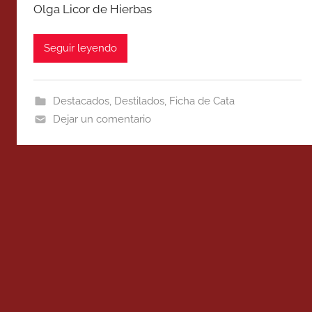
Olga Licor de Hierbas
Seguir leyendo
Destacados
,
Destilados
,
Ficha de Cata
Dejar un comentario