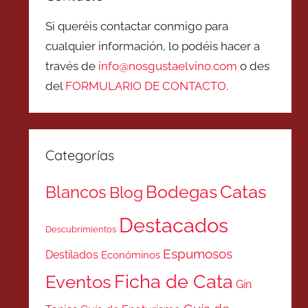
Si queréis contactar conmigo para
cualquier información, lo podéis hacer a
través de
info@nosgustaelvino.com
o des
del
FORMULARIO DE CONTACTO
.
Categorías
Catas
Bodegas
Blancos
Blog
Destacados
Descubrimientos
Espumosos
Destilados
Económinos
Ficha de Cata
Eventos
Gin