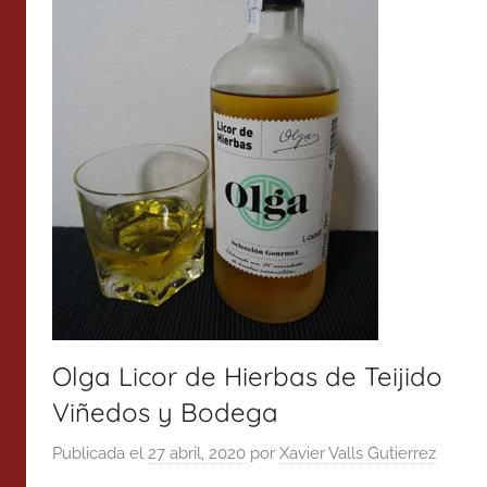
Olga Licor de Hierbas de Teijido
Viñedos y Bodega
Publicada el
27 abril, 2020
por
Xavier Valls Gutierrez