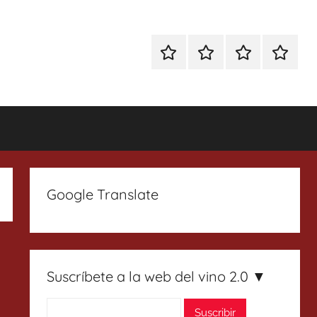
Especial
Enoturismo
Ranking
Contact
Gin
y
Vinos
Tonics
Gastronomía
Google Translate
Suscríbete a la web del vino 2.0 ▼