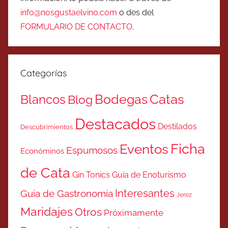
info@nosgustaelvino.com
o des del
FORMULARIO DE CONTACTO
.
Categorías
Catas
Bodegas
Blancos
Blog
Destacados
Destilados
Descubrimientos
Ficha
Eventos
Espumosos
Económinos
de Cata
Gin Tonics
Guía de Enoturismo
Interesantes
Guía de Gastronomía
Jerez
Maridajes
Otros
Próximamente