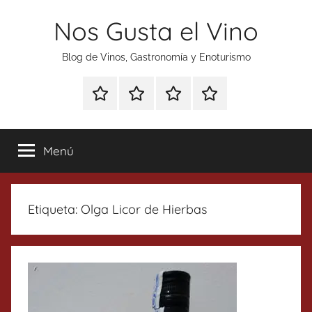
Saltar
Nos Gusta el Vino
al
contenido
Blog de Vinos, Gastronomía y Enoturismo
Especial
Enoturismo
Ranking
Contacto
Gin
y
Vinos
Tonics
Gastronomía
Menú
Etiqueta:
Olga Licor de Hierbas