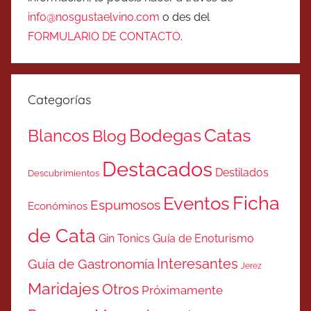
info@nosgustaelvino.com
o des del
FORMULARIO DE CONTACTO
.
Categorías
Catas
Bodegas
Blancos
Blog
Destacados
Destilados
Descubrimientos
Ficha
Eventos
Espumosos
Económinos
de Cata
Gin Tonics
Guía de Enoturismo
Interesantes
Guía de Gastronomía
Jerez
Maridajes
Otros
Próximamente