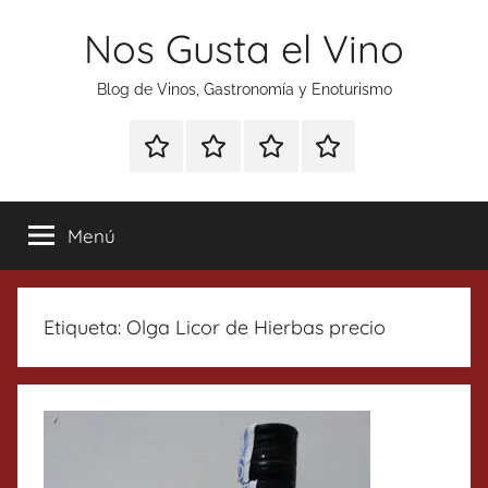
Saltar
Nos Gusta el Vino
al
contenido
Blog de Vinos, Gastronomía y Enoturismo
Especial
Enoturismo
Ranking
Contacto
Gin
y
Vinos
Tonics
Gastronomía
Menú
Etiqueta:
Olga Licor de Hierbas precio