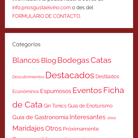
info@nosgustaelvino.com
o des del
FORMULARIO DE CONTACTO
.
Categorías
Catas
Bodegas
Blancos
Blog
Destacados
Destilados
Descubrimientos
Ficha
Eventos
Espumosos
Económinos
de Cata
Gin Tonics
Guía de Enoturismo
Interesantes
Guía de Gastronomía
Jerez
Maridajes
Otros
Próximamente