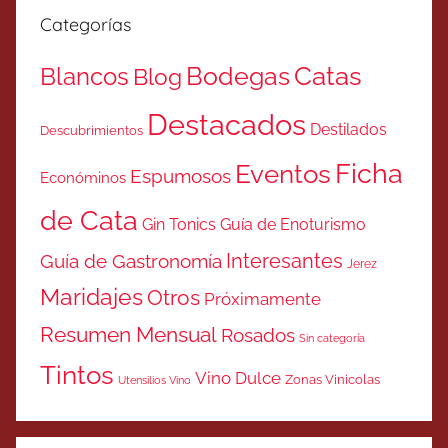
Categorías
Catas
Bodegas
Blancos
Blog
Destacados
Destilados
Descubrimientos
Ficha
Eventos
Espumosos
Económinos
de Cata
Gin Tonics
Guía de Enoturismo
Interesantes
Guía de Gastronomía
Jerez
Maridajes
Otros
Próximamente
Resumen Mensual
Rosados
Sin categoría
Tintos
Vino Dulce
Zonas Vinicolas
Utensilios Vino