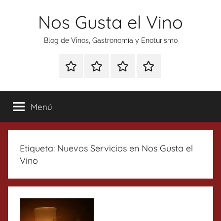
Saltar
Nos Gusta el Vino
al
contenido
Blog de Vinos, Gastronomía y Enoturismo
Especial
Enoturismo
Ranking
Contacto
Gin
y
Vinos
Tonics
Gastronomía
Menú
Etiqueta:
Nuevos Servicios en Nos Gusta el
Vino