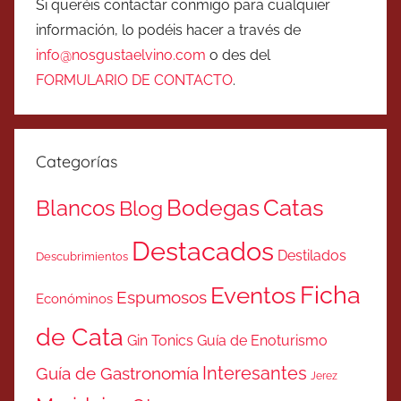
Si queréis contactar conmigo para cualquier
información, lo podéis hacer a través de
info@nosgustaelvino.com
o des del
FORMULARIO DE CONTACTO
.
Categorías
Catas
Bodegas
Blancos
Blog
Destacados
Destilados
Descubrimientos
Ficha
Eventos
Espumosos
Económinos
de Cata
Gin Tonics
Guía de Enoturismo
Interesantes
Guía de Gastronomía
Jerez