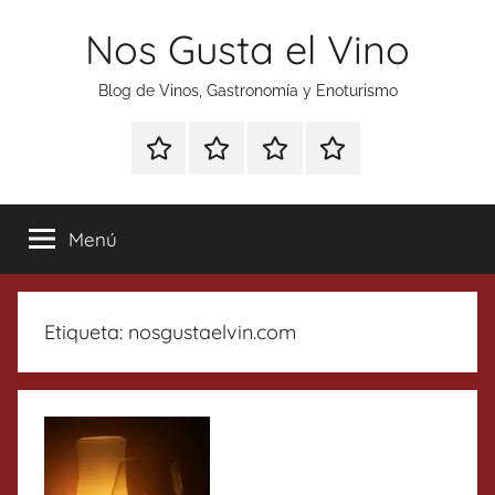
Saltar
Nos Gusta el Vino
al
contenido
Blog de Vinos, Gastronomía y Enoturismo
Especial
Enoturismo
Ranking
Contacto
Gin
y
Vinos
Tonics
Gastronomía
Menú
Etiqueta:
nosgustaelvin.com