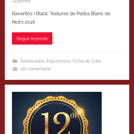
Gutierrez
Raventós i Blanc Textures de Pedra Blanc de
Noirs 2016
Seguir leyendo
Destacados
,
Espumosos
,
Ficha de Cata
Un comentario