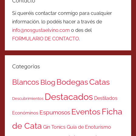
Contacto
Si queréis contactar conmigo para cualquier
información, lo podéis hacer a través de
info@nosgustaelvino.com
o des del
FORMULARIO DE CONTACTO
.
Categorías
Catas
Bodegas
Blancos
Blog
Destacados
Destilados
Descubrimientos
Ficha
Eventos
Espumosos
Económinos
de Cata
Gin Tonics
Guía de Enoturismo