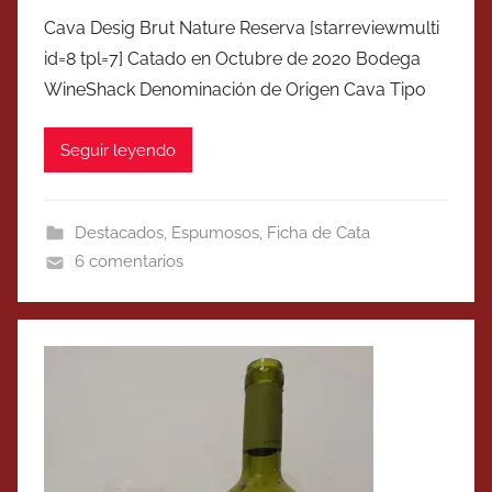
Cava Desig Brut Nature Reserva [starreviewmulti
id=8 tpl=7] Catado en Octubre de 2020 Bodega
WineShack Denominación de Origen Cava Tipo
Seguir leyendo
Destacados
,
Espumosos
,
Ficha de Cata
6 comentarios