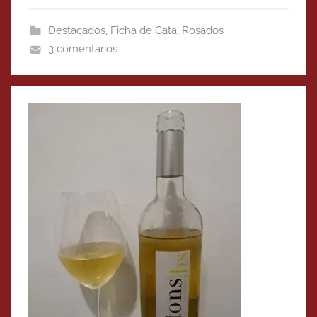
Destacados
,
Ficha de Cata
,
Rosados
3 comentarios