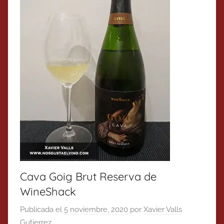
Cava Goig Brut Reserva de
WineShack
Publicada el
5 noviembre, 2020
por
Xavier Valls
Gutierrez