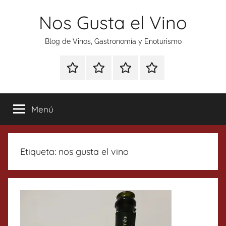
Saltar
Nos Gusta el Vino
al
contenido
Blog de Vinos, Gastronomía y Enoturismo
Especial
Enoturismo
Ranking
Contacto
Gin
y
Vinos
Tonics
Gastronomía
Menú
Etiqueta:
nos gusta el vino