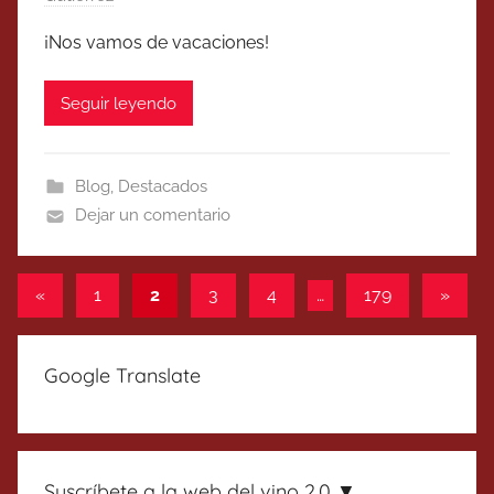
¡Nos vamos de vacaciones!
Seguir leyendo
Blog
,
Destacados
Dejar un comentario
Paginación
Entradas
Entrad
«
1
2
3
4
…
179
»
anteriores
siguie
de
entradas
Google Translate
Suscríbete a la web del vino 2.0 ▼