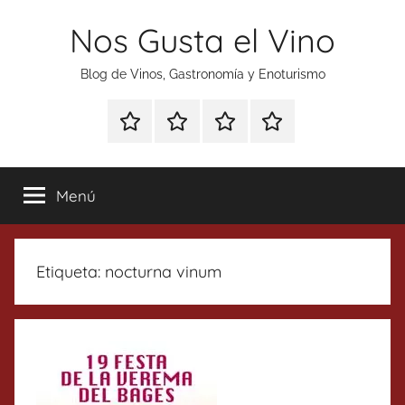
Saltar
Nos Gusta el Vino
al
contenido
Blog de Vinos, Gastronomía y Enoturismo
Especial
Enoturismo
Ranking
Contacto
Gin
y
Vinos
Tonics
Gastronomía
Menú
Etiqueta:
nocturna vinum