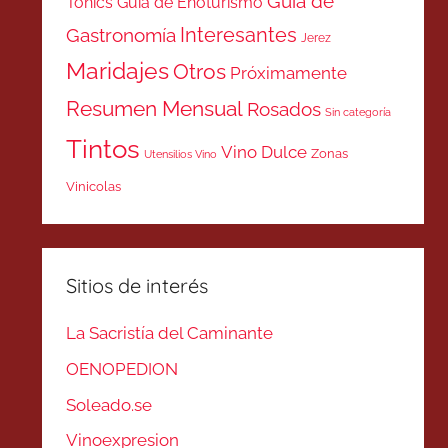
Guía de
Tonics
Guía de Enoturismo
Interesantes
Gastronomía
Jerez
Maridajes
Otros
Próximamente
Resumen Mensual
Rosados
Sin categoría
Tintos
Vino Dulce
Zonas
Utensilios Vino
Vinicolas
Sitios de interés
La Sacristía del Caminante
OENOPEDION
Soleado.se
Vinoexpresion