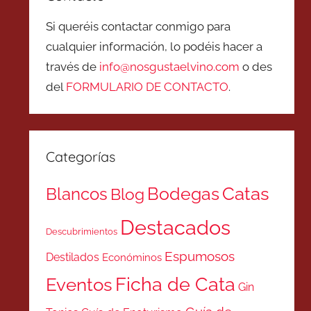
Si queréis contactar conmigo para
cualquier información, lo podéis hacer a
través de
info@nosgustaelvino.com
o des
del
FORMULARIO DE CONTACTO
.
Categorías
Catas
Bodegas
Blancos
Blog
Destacados
Descubrimientos
Espumosos
Destilados
Económinos
Ficha de Cata
Eventos
Gin