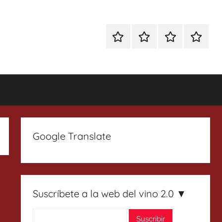
Especial
Enoturismo
Ranking
Contact
Gin
y
Vinos
Tonics
Gastronomía
Google Translate
Suscríbete a la web del vino 2.0 ▼