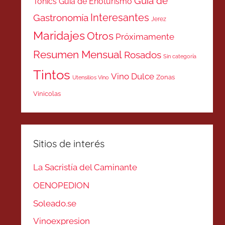
Guía de
Tonics
Guía de Enoturismo
Interesantes
Gastronomía
Jerez
Maridajes
Otros
Próximamente
Resumen Mensual
Rosados
Sin categoría
Tintos
Vino Dulce
Zonas
Utensilios Vino
Vinicolas
Sitios de interés
La Sacristía del Caminante
OENOPEDION
Soleado.se
Vinoexpresion