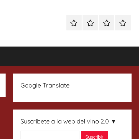
Especial
Enoturismo
Ranking
Contact
Gin
y
Vinos
Tonics
Gastronomía
Google Translate
Suscríbete a la web del vino 2.0 ▼