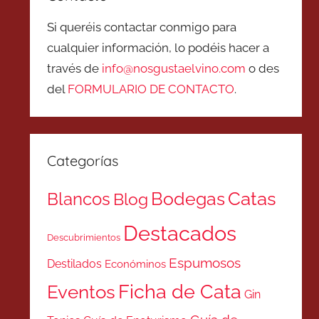
Si queréis contactar conmigo para
cualquier información, lo podéis hacer a
través de
info@nosgustaelvino.com
o des
del
FORMULARIO DE CONTACTO
.
Categorías
Catas
Bodegas
Blancos
Blog
Destacados
Descubrimientos
Espumosos
Destilados
Económinos
Ficha de Cata
Eventos
Gin