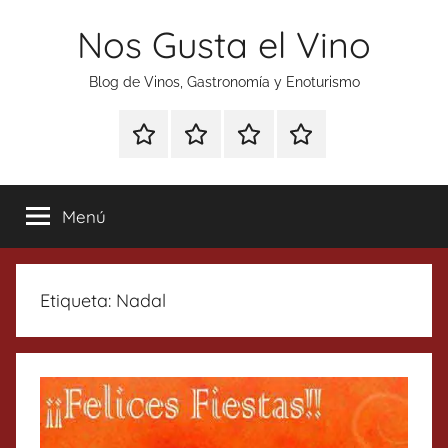
Saltar
Nos Gusta el Vino
al
contenido
Blog de Vinos, Gastronomía y Enoturismo
Especial
Enoturismo
Ranking
Contacto
Gin
y
Vinos
Tonics
Gastronomía
Menú
Etiqueta:
Nadal