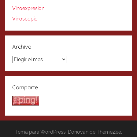
Vinoexpresion
Vinoscopio
Archivo
Archivo
Comparte
Tema para WordPress: Donovan de ThemeZee.