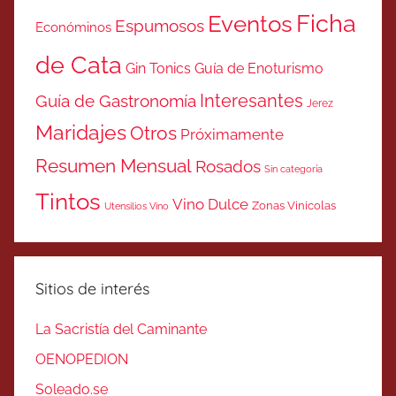
Ficha
Eventos
Espumosos
Económinos
de Cata
Gin Tonics
Guía de Enoturismo
Interesantes
Guía de Gastronomía
Jerez
Maridajes
Otros
Próximamente
Resumen Mensual
Rosados
Sin categoría
Tintos
Vino Dulce
Zonas Vinicolas
Utensilios Vino
Sitios de interés
La Sacristía del Caminante
OENOPEDION
Soleado.se