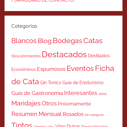
FORMULARIO DE CONTACTO
.
Categorías
Catas
Bodegas
Blancos
Blog
Destacados
Destilados
Descubrimientos
Ficha
Eventos
Espumosos
Económinos
de Cata
Gin Tonics
Guía de Enoturismo
Interesantes
Guía de Gastronomía
Jerez
Maridajes
Otros
Próximamente
Resumen Mensual
Rosados
Sin categoría
Tintos
Vino Dulce
Zonas Vinicolas
Utensilios Vino