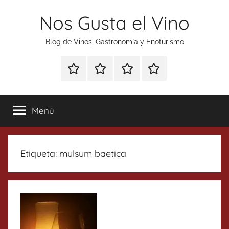
Saltar
Nos Gusta el Vino
al
contenido
Blog de Vinos, Gastronomía y Enoturismo
Especial
Enoturismo
Ranking
Contacto
Gin
y
Vinos
Tonics
Gastronomía
Menú
Etiqueta:
mulsum baetica