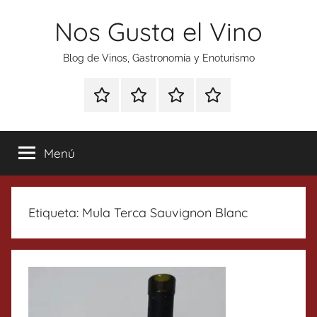
Saltar
Nos Gusta el Vino
al
contenido
Blog de Vinos, Gastronomía y Enoturismo
Especial
Enoturismo
Ranking
Contacto
Gin
y
Vinos
Tonics
Gastronomía
Menú
Etiqueta:
Mula Terca Sauvignon Blanc