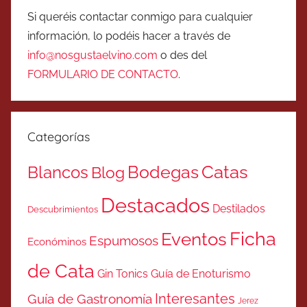
Si queréis contactar conmigo para cualquier
información, lo podéis hacer a través de
info@nosgustaelvino.com
o des del
FORMULARIO DE CONTACTO
.
Categorías
Catas
Bodegas
Blancos
Blog
Destacados
Destilados
Descubrimientos
Ficha
Eventos
Espumosos
Económinos
de Cata
Gin Tonics
Guía de Enoturismo
Interesantes
Guía de Gastronomía
Jerez