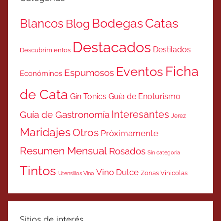
Catas
Bodegas
Blancos
Blog
Destacados
Destilados
Descubrimientos
Ficha
Eventos
Espumosos
Económinos
de Cata
Gin Tonics
Guía de Enoturismo
Interesantes
Guía de Gastronomía
Jerez
Maridajes
Otros
Próximamente
Resumen Mensual
Rosados
Sin categoría
Tintos
Vino Dulce
Zonas Vinicolas
Utensilios Vino
Sitios de interés