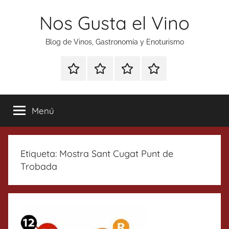
Saltar
Nos Gusta el Vino
al
contenido
Blog de Vinos, Gastronomía y Enoturismo
Especial
Enoturismo
Ranking
Contacto
Gin
y
Vinos
Tonics
Gastronomía
Menú
Etiqueta:
Mostra Sant Cugat Punt de
Trobada