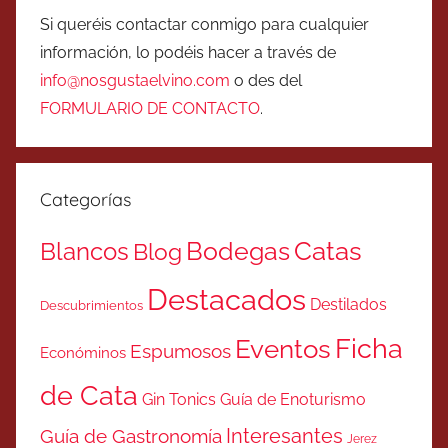
Si queréis contactar conmigo para cualquier
información, lo podéis hacer a través de
info@nosgustaelvino.com
o des del
FORMULARIO DE CONTACTO
.
Categorías
Catas
Bodegas
Blancos
Blog
Destacados
Destilados
Descubrimientos
Ficha
Eventos
Espumosos
Económinos
de Cata
Gin Tonics
Guía de Enoturismo
Interesantes
Guía de Gastronomía
Jerez