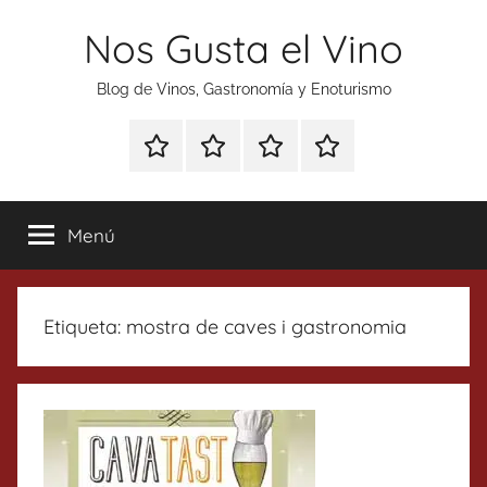
Saltar
Nos Gusta el Vino
al
contenido
Blog de Vinos, Gastronomía y Enoturismo
Especial
Enoturismo
Ranking
Contacto
Gin
y
Vinos
Tonics
Gastronomía
Menú
Etiqueta:
mostra de caves i gastronomia