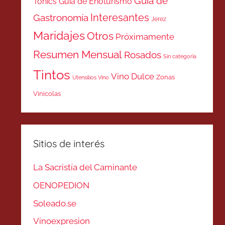
Guía de
Tonics
Guía de Enoturismo
Interesantes
Gastronomía
Jerez
Maridajes
Otros
Próximamente
Resumen Mensual
Rosados
Sin categoría
Tintos
Vino Dulce
Zonas
Utensilios Vino
Vinicolas
Sitios de interés
La Sacristía del Caminante
OENOPEDION
Soleado.se
Vinoexpresion