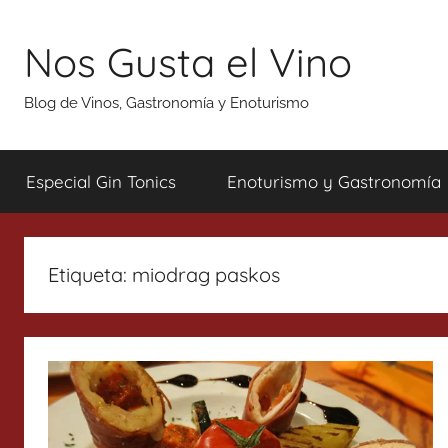
Saltar
al
Nos Gusta el Vino
contenido
Blog de Vinos, Gastronomía y Enoturismo
Especial Gin Tonics
Enoturismo y Gastronomía
Etiqueta:
miodrag paskos