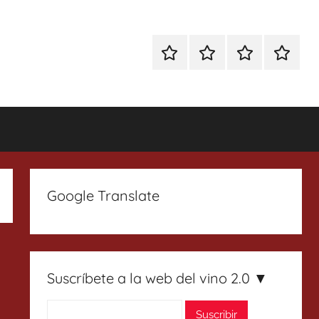
Especial
Enoturismo
Ranking
Contact
Gin
y
Vinos
Tonics
Gastronomía
Google Translate
Suscríbete a la web del vino 2.0 ▼