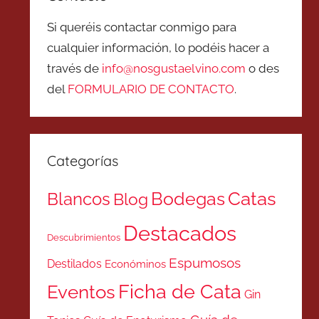
Si queréis contactar conmigo para
cualquier información, lo podéis hacer a
través de
info@nosgustaelvino.com
o des
del
FORMULARIO DE CONTACTO
.
Categorías
Catas
Bodegas
Blancos
Blog
Destacados
Descubrimientos
Espumosos
Destilados
Económinos
Ficha de Cata
Eventos
Gin