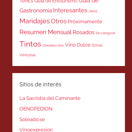
Guía de
Tonics
Guía de Enoturismo
Interesantes
Gastronomía
Jerez
Maridajes
Otros
Próximamente
Resumen Mensual
Rosados
Sin categoría
Tintos
Vino Dulce
Zonas
Utensilios Vino
Vinicolas
Sitios de interés
La Sacristía del Caminante
OENOPEDION
Soleado.se
Vinoexpresion