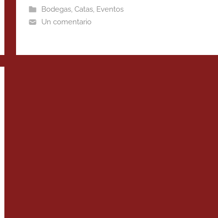
Bodegas
,
Catas
,
Eventos
Un comentario