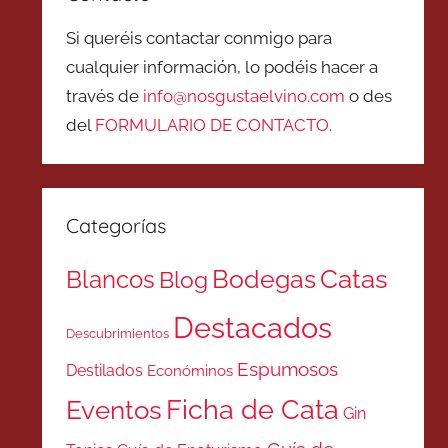
Si queréis contactar conmigo para
cualquier información, lo podéis hacer a
través de
info@nosgustaelvino.com
o des
del
FORMULARIO DE CONTACTO
.
Categorías
Catas
Bodegas
Blancos
Blog
Destacados
Descubrimientos
Espumosos
Destilados
Económinos
Ficha de Cata
Eventos
Gin