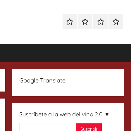
Especial
Enoturismo
Ranking
Contact
Gin
y
Vinos
Tonics
Gastronomía
Google Translate
Suscríbete a la web del vino 2.0 ▼