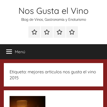
Saltar
Nos Gusta el Vino
al
contenido
Blog de Vinos, Gastronomía y Enoturismo
Especial
Enoturismo
Ranking
Contacto
Gin
y
Vinos
Tonics
Gastronomía
Menú
Etiqueta:
mejores articulos nos gusta el vino
2015