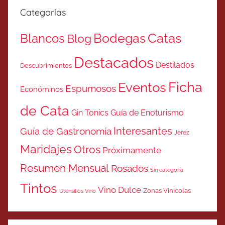
Categorías
Catas
Bodegas
Blancos
Blog
Destacados
Destilados
Descubrimientos
Ficha
Eventos
Espumosos
Económinos
de Cata
Gin Tonics
Guía de Enoturismo
Interesantes
Guía de Gastronomía
Jerez
Maridajes
Otros
Próximamente
Resumen Mensual
Rosados
Sin categoría
Tintos
Vino Dulce
Zonas Vinicolas
Utensilios Vino