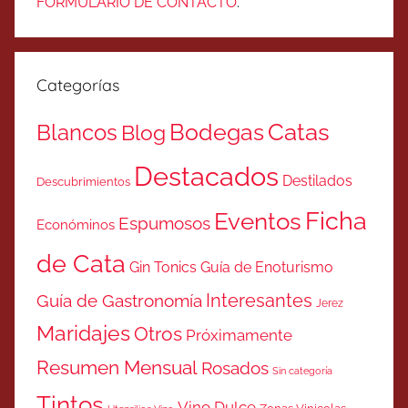
FORMULARIO DE CONTACTO
.
Categorías
Catas
Bodegas
Blancos
Blog
Destacados
Destilados
Descubrimientos
Ficha
Eventos
Espumosos
Económinos
de Cata
Gin Tonics
Guía de Enoturismo
Interesantes
Guía de Gastronomía
Jerez
Maridajes
Otros
Próximamente
Resumen Mensual
Rosados
Sin categoría
Tintos
Vino Dulce