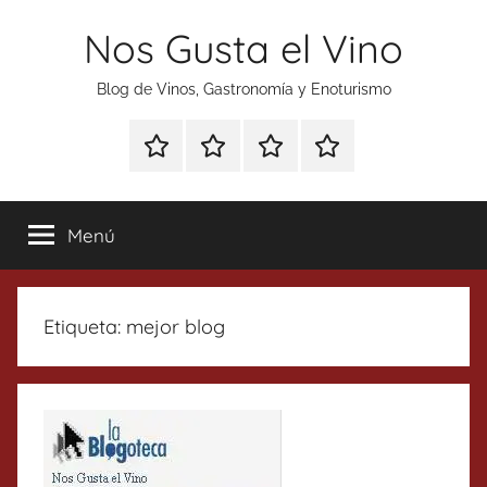
Saltar
Nos Gusta el Vino
al
contenido
Blog de Vinos, Gastronomía y Enoturismo
Especial
Enoturismo
Ranking
Contacto
Gin
y
Vinos
Tonics
Gastronomía
Menú
Etiqueta:
mejor blog