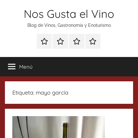
Saltar
Nos Gusta el Vino
al
contenido
Blog de Vinos, Gastronomía y Enoturismo
Especial
Enoturismo
Ranking
Contacto
Gin
y
Vinos
Tonics
Gastronomía
Menú
Etiqueta:
mayo garcía