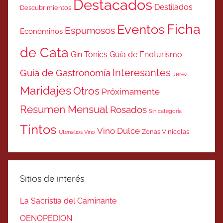
Destacados
Destilados
Descubrimientos
Ficha
Eventos
Espumosos
Económinos
de Cata
Gin Tonics
Guía de Enoturismo
Interesantes
Guía de Gastronomía
Jerez
Maridajes
Otros
Próximamente
Resumen Mensual
Rosados
Sin categoría
Tintos
Vino Dulce
Zonas Vinicolas
Utensilios Vino
Sitios de interés
La Sacristía del Caminante
OENOPEDION