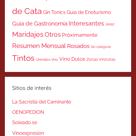
de Cata
Gin Tonics
Guía de Enoturismo
Interesantes
Guía de Gastronomía
Jerez
Maridajes
Otros
Próximamente
Resumen Mensual
Rosados
Sin categoría
Tintos
Vino Dulce
Zonas Vinicolas
Utensilios Vino
Sitios de interés
La Sacristía del Caminante
OENOPEDION
Soleado.se
Vinoexpresion