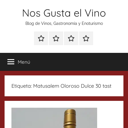
Saltar
Nos Gusta el Vino
al
contenido
Blog de Vinos, Gastronomía y Enoturismo
Especial
Enoturismo
Ranking
Contacto
Gin
y
Vinos
Tonics
Gastronomía
Menú
Etiqueta:
Matusalem Oloroso Dulce 30 tast