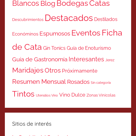
Catas
Bodegas
Blancos
Blog
Destacados
Destilados
Descubrimientos
Ficha
Eventos
Espumosos
Económinos
de Cata
Gin Tonics
Guía de Enoturismo
Interesantes
Guía de Gastronomía
Jerez
Maridajes
Otros
Próximamente
Resumen Mensual
Rosados
Sin categoría
Tintos
Vino Dulce
Zonas Vinicolas
Utensilios Vino
Sitios de interés