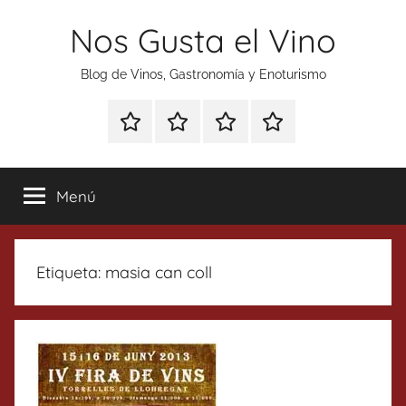
Saltar
Nos Gusta el Vino
al
contenido
Blog de Vinos, Gastronomía y Enoturismo
Especial
Enoturismo
Ranking
Contacto
Gin
y
Vinos
Tonics
Gastronomía
Menú
Etiqueta:
masia can coll