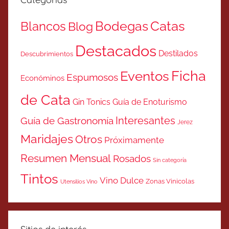
Catas
Bodegas
Blancos
Blog
Destacados
Destilados
Descubrimientos
Ficha
Eventos
Espumosos
Económinos
de Cata
Gin Tonics
Guía de Enoturismo
Interesantes
Guía de Gastronomía
Jerez
Maridajes
Otros
Próximamente
Resumen Mensual
Rosados
Sin categoría
Tintos
Vino Dulce
Zonas Vinicolas
Utensilios Vino