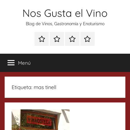
Saltar
Nos Gusta el Vino
al
contenido
Blog de Vinos, Gastronomía y Enoturismo
Especial
Enoturismo
Ranking
Contacto
Gin
y
Vinos
Tonics
Gastronomía
Menú
Etiqueta:
mas tinell