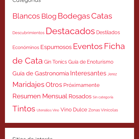
Catas
Bodegas
Blancos
Blog
Destacados
Destilados
Descubrimientos
Ficha
Eventos
Espumosos
Económinos
de Cata
Gin Tonics
Guía de Enoturismo
Interesantes
Guía de Gastronomía
Jerez
Maridajes
Otros
Próximamente
Resumen Mensual
Rosados
Sin categoría
Tintos
Vino Dulce
Zonas Vinicolas
Utensilios Vino