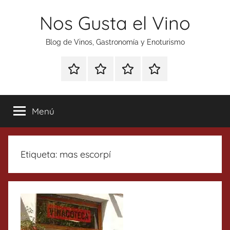
Saltar
Nos Gusta el Vino
al
contenido
Blog de Vinos, Gastronomía y Enoturismo
Especial
Enoturismo
Ranking
Contacto
Gin
y
Vinos
Tonics
Gastronomía
Menú
Etiqueta:
mas escorpí