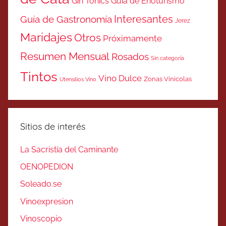
Gin Tonics
Guía de Enoturismo
Interesantes
Guía de Gastronomía
Jerez
Maridajes
Otros
Próximamente
Resumen Mensual
Rosados
Sin categoría
Tintos
Vino Dulce
Zonas Vinicolas
Utensilios Vino
Sitios de interés
La Sacristía del Caminante
OENOPEDION
Soleado.se
Vinoexpresion
Vinoscopio