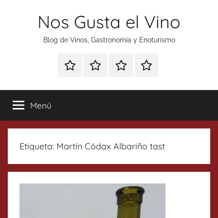
Saltar
Nos Gusta el Vino
al
contenido
Blog de Vinos, Gastronomía y Enoturismo
Especial
Enoturismo
Ranking
Contacto
Gin
y
Vinos
Tonics
Gastronomía
Menú
Etiqueta:
Martín Códax Albariño tast