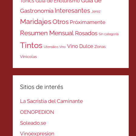
Guía de
Tonics
Guía de Enoturismo
Interesantes
Gastronomía
Jerez
Maridajes
Otros
Próximamente
Resumen Mensual
Rosados
Sin categoría
Tintos
Vino Dulce
Zonas
Utensilios Vino
Vinicolas
Sitios de interés
La Sacristía del Caminante
OENOPEDION
Soleado.se
Vinoexpresion