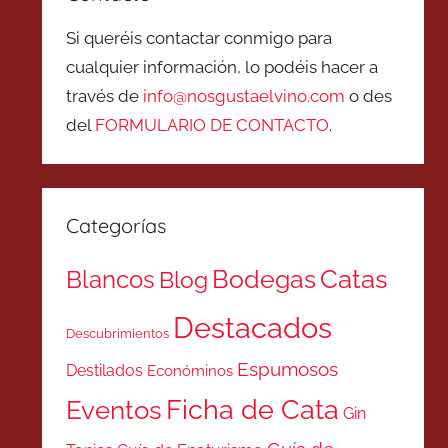
Si queréis contactar conmigo para
cualquier información, lo podéis hacer a
través de
info@nosgustaelvino.com
o des
del
FORMULARIO DE CONTACTO
.
Categorías
Catas
Bodegas
Blancos
Blog
Destacados
Descubrimientos
Espumosos
Destilados
Económinos
Ficha de Cata
Eventos
Gin