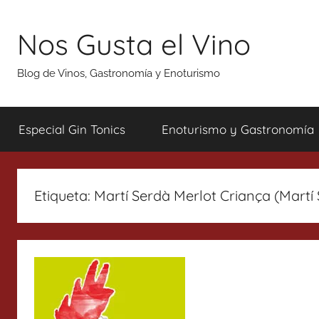
Saltar
al
Nos Gusta el Vino
contenido
Blog de Vinos, Gastronomía y Enoturismo
Especial Gin Tonics
Enoturismo y Gastronomía
Etiqueta:
Martí Serdà Merlot Criança (Martí