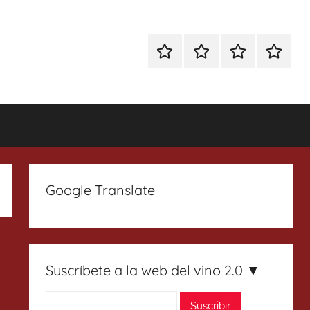
Especial
Enoturismo
Ranking
Contact
Gin
y
Vinos
Tonics
Gastronomía
Google Translate
Suscríbete a la web del vino 2.0 ▼