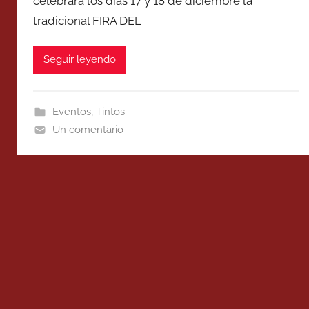
celebrará los días 17 y 18 de diciembre la
tradicional FIRA DEL
Seguir leyendo
Eventos
,
Tintos
Un comentario