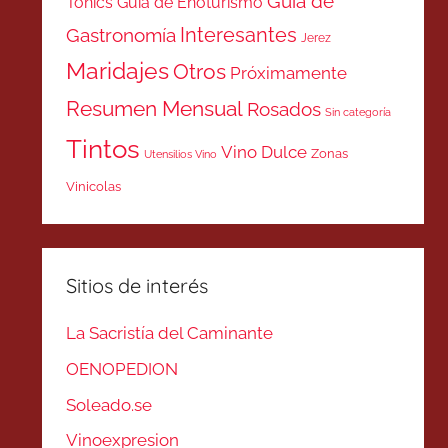
Guía de
Tonics
Guía de Enoturismo
Interesantes
Gastronomía
Jerez
Maridajes
Otros
Próximamente
Resumen Mensual
Rosados
Sin categoría
Tintos
Vino Dulce
Zonas
Utensilios Vino
Vinicolas
Sitios de interés
La Sacristía del Caminante
OENOPEDION
Soleado.se
Vinoexpresion