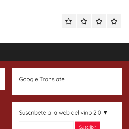
Especial
Enoturismo
Ranking
Contact
Gin
y
Vinos
Tonics
Gastronomía
Google Translate
Suscríbete a la web del vino 2.0 ▼