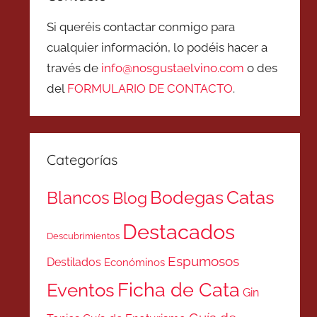
Si queréis contactar conmigo para
cualquier información, lo podéis hacer a
través de
info@nosgustaelvino.com
o des
del
FORMULARIO DE CONTACTO
.
Categorías
Catas
Bodegas
Blancos
Blog
Destacados
Descubrimientos
Espumosos
Destilados
Económinos
Ficha de Cata
Eventos
Gin