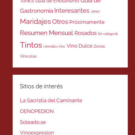
Guía de
Tonics
Guía de Enoturismo
Interesantes
Gastronomía
Jerez
Maridajes
Otros
Próximamente
Resumen Mensual
Rosados
Sin categoría
Tintos
Vino Dulce
Zonas
Utensilios Vino
Vinicolas
Sitios de interés
La Sacristía del Caminante
OENOPEDION
Soleado.se
Vinoexpresion