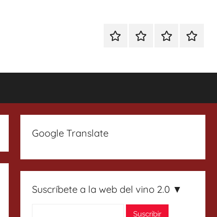
Especial
Enoturismo
Ranking
Contact
Gin
y
Vinos
Tonics
Gastronomía
Google Translate
Suscríbete a la web del vino 2.0 ▼