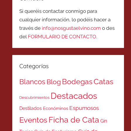
Si queréis contactar conmigo para
cualquier información, lo podéis hacer a
través de
info@nosgustaelvino.com
o des
del
FORMULARIO DE CONTACTO
.
Categorías
Catas
Bodegas
Blancos
Blog
Destacados
Descubrimientos
Espumosos
Destilados
Económinos
Ficha de Cata
Eventos
Gin