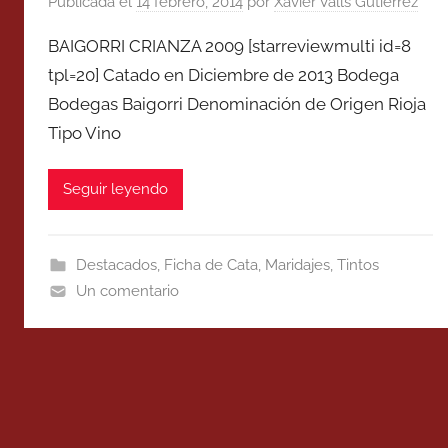
Publicada el
14 febrero, 2014
por
Xavier Valls Gutierrez
BAIGORRI CRIANZA 2009 [starreviewmulti id=8
tpl=20] Catado en Diciembre de 2013 Bodega
Bodegas Baigorri Denominación de Origen Rioja
Tipo Vino
Seguir leyendo
Destacados
,
Ficha de Cata
,
Maridajes
,
Tintos
Un comentario