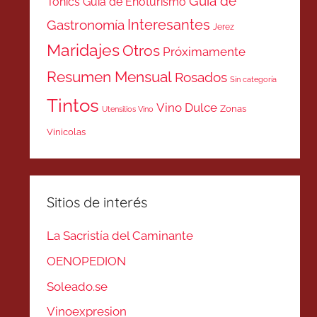
Guía de
Tonics
Guía de Enoturismo
Interesantes
Gastronomía
Jerez
Maridajes
Otros
Próximamente
Resumen Mensual
Rosados
Sin categoría
Tintos
Vino Dulce
Zonas
Utensilios Vino
Vinicolas
Sitios de interés
La Sacristía del Caminante
OENOPEDION
Soleado.se
Vinoexpresion