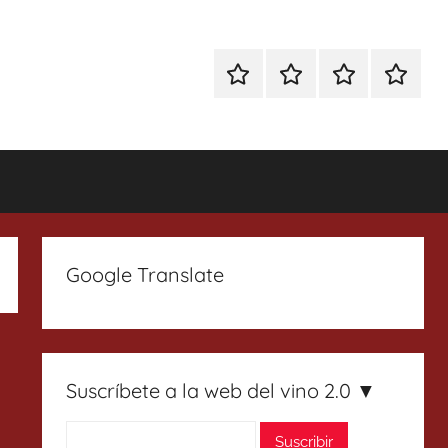
Especial
Enoturismo
Ranking
Contact
Gin
y
Vinos
Tonics
Gastronomía
Google Translate
Suscríbete a la web del vino 2.0 ▼