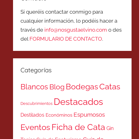
Si queréis contactar conmigo para
cualquier información, lo podéis hacer a
través de
info@nosgustaelvino.com
o des
del
FORMULARIO DE CONTACTO
.
Categorías
Catas
Bodegas
Blancos
Blog
Destacados
Descubrimientos
Espumosos
Destilados
Económinos
Ficha de Cata
Eventos
Gin