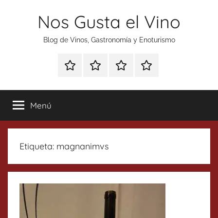
Saltar
Nos Gusta el Vino
al
contenido
Blog de Vinos, Gastronomía y Enoturismo
Especial
Enoturismo
Ranking
Contacto
Gin
y
Vinos
Tonics
Gastronomía
Menú
Etiqueta:
magnanimvs