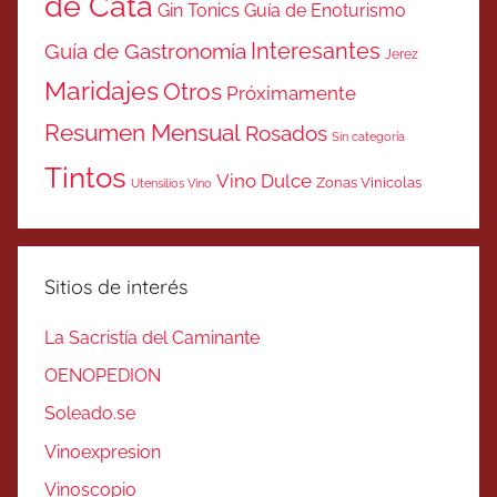
de Cata
Gin Tonics
Guía de Enoturismo
Interesantes
Guía de Gastronomía
Jerez
Maridajes
Otros
Próximamente
Resumen Mensual
Rosados
Sin categoría
Tintos
Vino Dulce
Zonas Vinicolas
Utensilios Vino
Sitios de interés
La Sacristía del Caminante
OENOPEDION
Soleado.se
Vinoexpresion
Vinoscopio