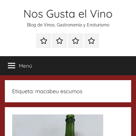
Saltar
Nos Gusta el Vino
al
contenido
Blog de Vinos, Gastronomía y Enoturismo
Especial
Enoturismo
Ranking
Contacto
Gin
y
Vinos
Tonics
Gastronomía
Menú
Etiqueta:
macabeu escumos