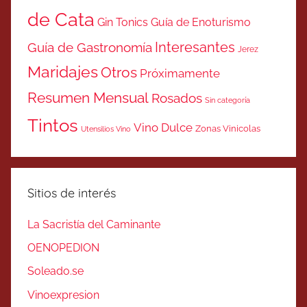
de Cata
Gin Tonics
Guía de Enoturismo
Interesantes
Guía de Gastronomía
Jerez
Maridajes
Otros
Próximamente
Resumen Mensual
Rosados
Sin categoría
Tintos
Vino Dulce
Zonas Vinicolas
Utensilios Vino
Sitios de interés
La Sacristía del Caminante
OENOPEDION
Soleado.se
Vinoexpresion