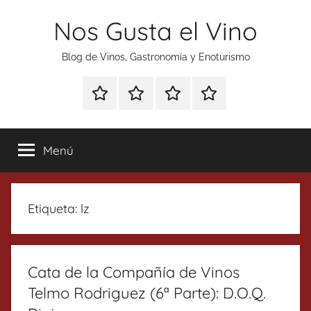
Saltar
Nos Gusta el Vino
al
contenido
Blog de Vinos, Gastronomía y Enoturismo
Especial
Enoturismo
Ranking
Contacto
Gin
y
Vinos
Tonics
Gastronomía
Menú
Etiqueta:
lz
Cata de la Compañía de Vinos
Telmo Rodriguez (6ª Parte): D.O.Q.