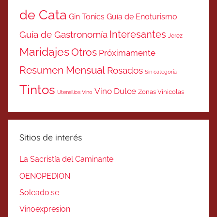
de Cata
Gin Tonics
Guía de Enoturismo
Interesantes
Guía de Gastronomía
Jerez
Maridajes
Otros
Próximamente
Resumen Mensual
Rosados
Sin categoría
Tintos
Vino Dulce
Zonas Vinicolas
Utensilios Vino
Sitios de interés
La Sacristía del Caminante
OENOPEDION
Soleado.se
Vinoexpresion