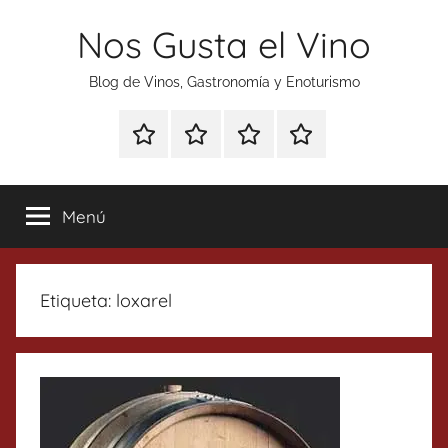
Saltar
Nos Gusta el Vino
al
contenido
Blog de Vinos, Gastronomía y Enoturismo
Especial
Enoturismo
Ranking
Contacto
Gin
y
Vinos
Tonics
Gastronomía
Menú
Etiqueta:
loxarel