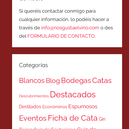
Si queréis contactar conmigo para
cualquier información, lo podéis hacer a
través de
info@nosgustaelvino.com
o des
del
FORMULARIO DE CONTACTO
.
Categorías
Catas
Bodegas
Blancos
Blog
Destacados
Descubrimientos
Espumosos
Destilados
Económinos
Ficha de Cata
Eventos
Gin