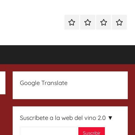
Especial
Enoturismo
Ranking
Contact
Gin
y
Vinos
Tonics
Gastronomía
Google Translate
Suscríbete a la web del vino 2.0 ▼