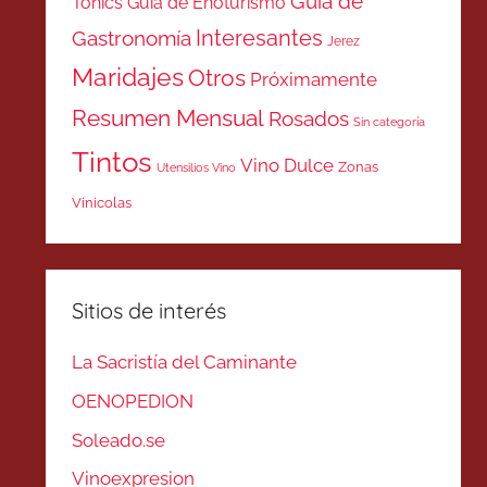
Guía de
Tonics
Guía de Enoturismo
Interesantes
Gastronomía
Jerez
Maridajes
Otros
Próximamente
Resumen Mensual
Rosados
Sin categoría
Tintos
Vino Dulce
Zonas
Utensilios Vino
Vinicolas
Sitios de interés
La Sacristía del Caminante
OENOPEDION
Soleado.se
Vinoexpresion