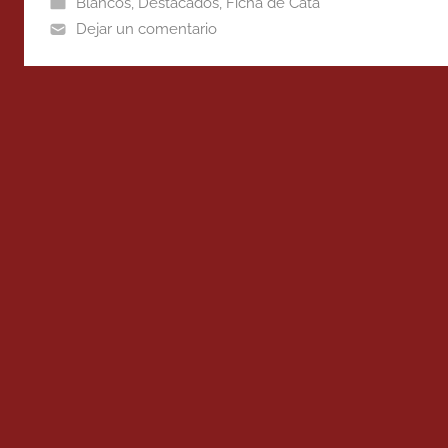
Blancos
,
Destacados
,
Ficha de Cata
Dejar un comentario