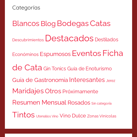
Categorías
Catas
Bodegas
Blancos
Blog
Destacados
Destilados
Descubrimientos
Ficha
Eventos
Espumosos
Económinos
de Cata
Gin Tonics
Guía de Enoturismo
Interesantes
Guía de Gastronomía
Jerez
Maridajes
Otros
Próximamente
Resumen Mensual
Rosados
Sin categoría
Tintos
Vino Dulce
Zonas Vinicolas
Utensilios Vino