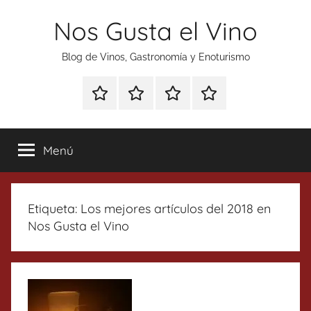
Saltar
Nos Gusta el Vino
al
contenido
Blog de Vinos, Gastronomía y Enoturismo
Especial
Enoturismo
Ranking
Contacto
Gin
y
Vinos
Tonics
Gastronomía
Menú
Etiqueta:
Los mejores artículos del 2018 en
Nos Gusta el Vino