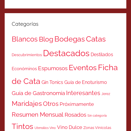
Categorías
Catas
Bodegas
Blancos
Blog
Destacados
Destilados
Descubrimientos
Ficha
Eventos
Espumosos
Económinos
de Cata
Gin Tonics
Guía de Enoturismo
Interesantes
Guía de Gastronomía
Jerez
Maridajes
Otros
Próximamente
Resumen Mensual
Rosados
Sin categoría
Tintos
Vino Dulce
Zonas Vinicolas
Utensilios Vino