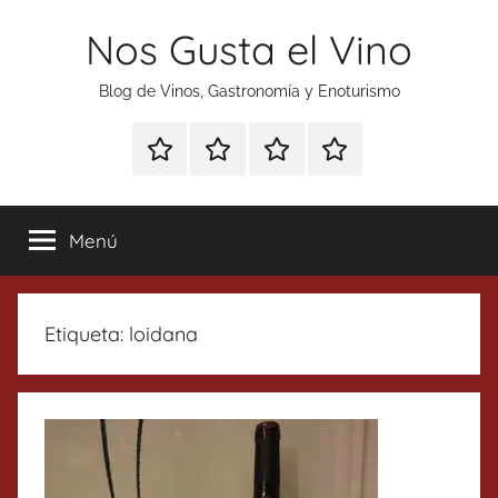
Saltar
Nos Gusta el Vino
al
contenido
Blog de Vinos, Gastronomía y Enoturismo
Especial
Enoturismo
Ranking
Contacto
Gin
y
Vinos
Tonics
Gastronomía
Menú
Etiqueta:
loidana