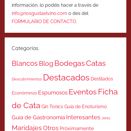
información, lo podéis hacer a través de
info@nosgustaelvino.com
o des del
FORMULARIO DE CONTACTO
.
Categorías
Catas
Bodegas
Blancos
Blog
Destacados
Destilados
Descubrimientos
Ficha
Eventos
Espumosos
Económinos
de Cata
Gin Tonics
Guía de Enoturismo
Interesantes
Guía de Gastronomía
Jerez
Maridajes
Otros
Próximamente