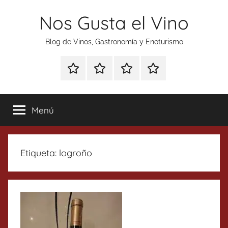
Saltar
Nos Gusta el Vino
al
contenido
Blog de Vinos, Gastronomía y Enoturismo
Especial
Enoturismo
Ranking
Contacto
Gin
y
Vinos
Tonics
Gastronomía
Menú
Etiqueta:
logroño