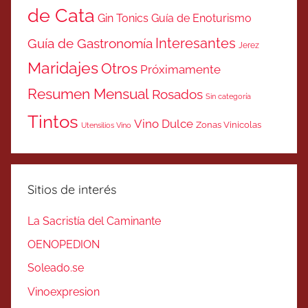
de Cata
Gin Tonics
Guía de Enoturismo
Interesantes
Guía de Gastronomía
Jerez
Maridajes
Otros
Próximamente
Resumen Mensual
Rosados
Sin categoría
Tintos
Vino Dulce
Zonas Vinicolas
Utensilios Vino
Sitios de interés
La Sacristía del Caminante
OENOPEDION
Soleado.se
Vinoexpresion