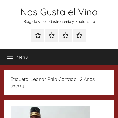
Saltar
Nos Gusta el Vino
al
contenido
Blog de Vinos, Gastronomía y Enoturismo
Especial
Enoturismo
Ranking
Contacto
Gin
y
Vinos
Tonics
Gastronomía
Menú
Etiqueta:
Leonor Palo Cortado 12 Años
sherry