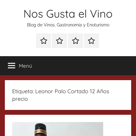
Saltar
Nos Gusta el Vino
al
contenido
Blog de Vinos, Gastronomía y Enoturismo
Especial
Enoturismo
Ranking
Contacto
Gin
y
Vinos
Tonics
Gastronomía
Menú
Etiqueta:
Leonor Palo Cortado 12 Años
precio