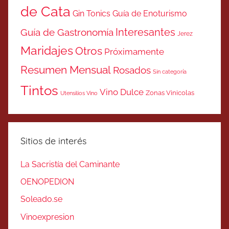
de Cata
Gin Tonics
Guía de Enoturismo
Interesantes
Guía de Gastronomía
Jerez
Maridajes
Otros
Próximamente
Resumen Mensual
Rosados
Sin categoría
Tintos
Vino Dulce
Zonas Vinicolas
Utensilios Vino
Sitios de interés
La Sacristía del Caminante
OENOPEDION
Soleado.se
Vinoexpresion