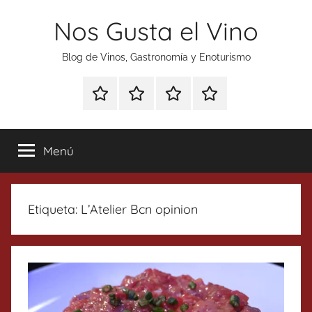
Saltar
Nos Gusta el Vino
al
contenido
Blog de Vinos, Gastronomía y Enoturismo
Especial
Enoturismo
Ranking
Contacto
Gin
y
Vinos
Tonics
Gastronomía
Menú
Etiqueta:
L’Atelier Bcn opinion