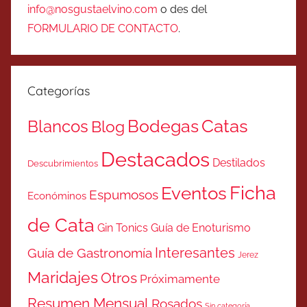
info@nosgustaelvino.com
o des del
FORMULARIO DE CONTACTO
.
Categorías
Catas
Bodegas
Blancos
Blog
Destacados
Destilados
Descubrimientos
Ficha
Eventos
Espumosos
Económinos
de Cata
Gin Tonics
Guía de Enoturismo
Interesantes
Guía de Gastronomía
Jerez
Maridajes
Otros
Próximamente
Resumen Mensual
Rosados
Sin categoría