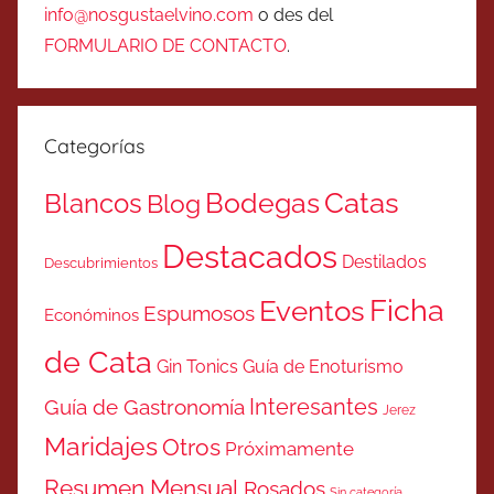
info@nosgustaelvino.com
o des del
FORMULARIO DE CONTACTO
.
Categorías
Catas
Bodegas
Blancos
Blog
Destacados
Destilados
Descubrimientos
Ficha
Eventos
Espumosos
Económinos
de Cata
Gin Tonics
Guía de Enoturismo
Interesantes
Guía de Gastronomía
Jerez
Maridajes
Otros
Próximamente
Resumen Mensual
Rosados
Sin categoría