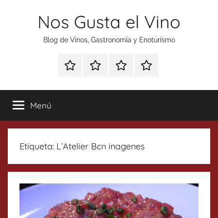
Saltar
Nos Gusta el Vino
al
contenido
Blog de Vinos, Gastronomía y Enoturismo
Especial
Enoturismo
Ranking
Contacto
Gin
y
Vinos
Tonics
Gastronomía
Menú
Etiqueta:
L’Atelier Bcn inagenes