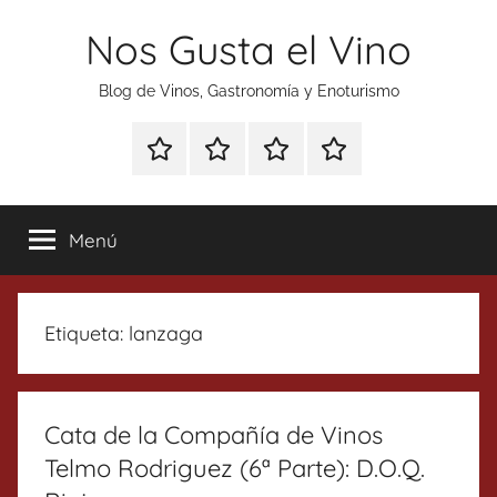
Saltar
Nos Gusta el Vino
al
contenido
Blog de Vinos, Gastronomía y Enoturismo
Especial
Enoturismo
Ranking
Contacto
Gin
y
Vinos
Tonics
Gastronomía
Menú
Etiqueta:
lanzaga
Cata de la Compañía de Vinos
Telmo Rodriguez (6ª Parte): D.O.Q.