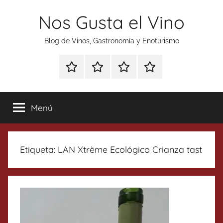
Saltar
Nos Gusta el Vino
al
contenido
Blog de Vinos, Gastronomía y Enoturismo
Especial
Enoturismo
Ranking
Contacto
Gin
y
Vinos
Tonics
Gastronomía
Menú
Etiqueta:
LAN Xtrème Ecológico Crianza tast