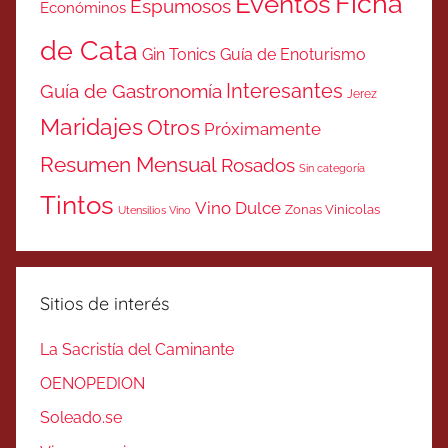
Ficha
Eventos
Espumosos
Económinos
de Cata
Gin Tonics
Guía de Enoturismo
Interesantes
Guía de Gastronomía
Jerez
Maridajes
Otros
Próximamente
Resumen Mensual
Rosados
Sin categoría
Tintos
Vino Dulce
Zonas Vinicolas
Utensilios Vino
Sitios de interés
La Sacristía del Caminante
OENOPEDION
Soleado.se