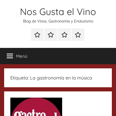
Saltar
Nos Gusta el Vino
al
contenido
Blog de Vinos, Gastronomía y Enoturismo
Especial
Enoturismo
Ranking
Contacto
Gin
y
Vinos
Tonics
Gastronomía
Menú
Etiqueta:
La gastronomía en la música