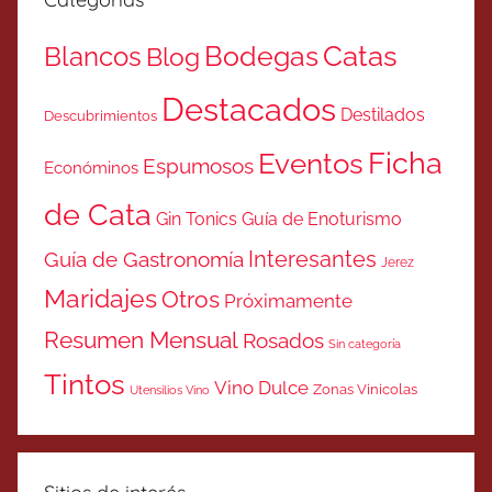
Catas
Bodegas
Blancos
Blog
Destacados
Destilados
Descubrimientos
Ficha
Eventos
Espumosos
Económinos
de Cata
Gin Tonics
Guía de Enoturismo
Interesantes
Guía de Gastronomía
Jerez
Maridajes
Otros
Próximamente
Resumen Mensual
Rosados
Sin categoría
Tintos
Vino Dulce
Zonas Vinicolas
Utensilios Vino