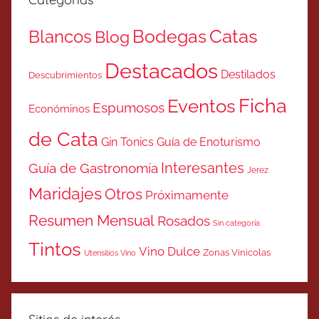
Catas
Bodegas
Blancos
Blog
Destacados
Destilados
Descubrimientos
Ficha
Eventos
Espumosos
Económinos
de Cata
Gin Tonics
Guía de Enoturismo
Interesantes
Guía de Gastronomía
Jerez
Maridajes
Otros
Próximamente
Resumen Mensual
Rosados
Sin categoría
Tintos
Vino Dulce
Zonas Vinicolas
Utensilios Vino