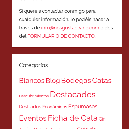
Si queréis contactar conmigo para
cualquier información, lo podéis hacer a
través de
info@nosgustaelvino.com
o des
del
FORMULARIO DE CONTACTO
.
Categorías
Catas
Bodegas
Blancos
Blog
Destacados
Descubrimientos
Espumosos
Destilados
Económinos
Ficha de Cata
Eventos
Gin