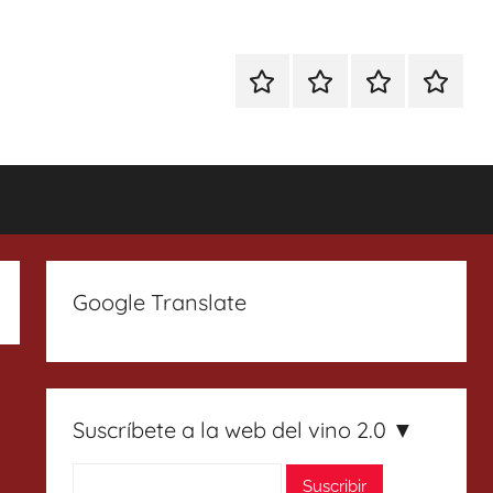
Especial
Enoturismo
Ranking
Contact
Gin
y
Vinos
Tonics
Gastronomía
Google Translate
Suscríbete a la web del vino 2.0 ▼