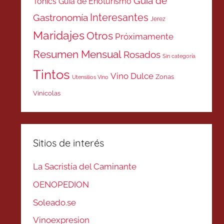
Guía de
Tonics
Guía de Enoturismo
Interesantes
Gastronomía
Jerez
Maridajes
Otros
Próximamente
Resumen Mensual
Rosados
Sin categoría
Tintos
Vino Dulce
Zonas
Utensilios Vino
Vinicolas
Sitios de interés
La Sacristía del Caminante
OENOPEDION
Soleado.se
Vinoexpresion