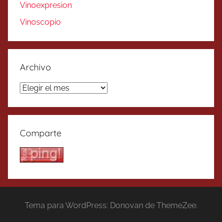
Vinoexpresion
Vinoscopio
Archivo
Archivo
Comparte
Tema para WordPress: Donovan de ThemeZee.