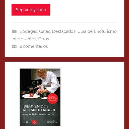
Seguir leyendo
Bodegas
,
Catas
,
Destacados
,
Guía de Enoturismo
,
Interesantes
,
Otros
4 comentarios