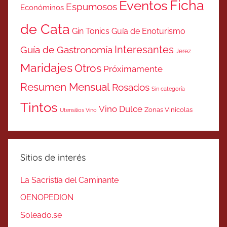
Ficha
Eventos
Espumosos
Económinos
de Cata
Gin Tonics
Guía de Enoturismo
Interesantes
Guía de Gastronomía
Jerez
Maridajes
Otros
Próximamente
Resumen Mensual
Rosados
Sin categoría
Tintos
Vino Dulce
Zonas Vinicolas
Utensilios Vino
Sitios de interés
La Sacristía del Caminante
OENOPEDION
Soleado.se