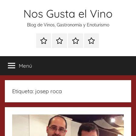
Saltar
Nos Gusta el Vino
al
contenido
Blog de Vinos, Gastronomía y Enoturismo
Especial
Enoturismo
Ranking
Contacto
Gin
y
Vinos
Tonics
Gastronomía
Menú
Etiqueta:
josep roca