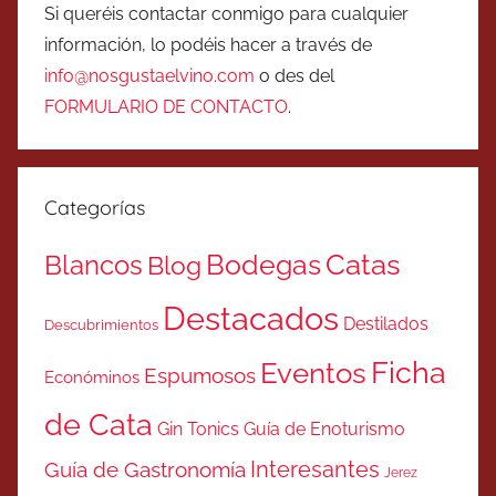
Si queréis contactar conmigo para cualquier
información, lo podéis hacer a través de
info@nosgustaelvino.com
o des del
FORMULARIO DE CONTACTO
.
Categorías
Catas
Bodegas
Blancos
Blog
Destacados
Destilados
Descubrimientos
Ficha
Eventos
Espumosos
Económinos
de Cata
Gin Tonics
Guía de Enoturismo
Interesantes
Guía de Gastronomía
Jerez