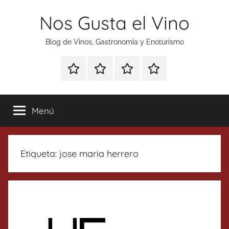
Saltar
Nos Gusta el Vino
al
contenido
Blog de Vinos, Gastronomía y Enoturismo
Especial
Enoturismo
Ranking
Contacto
Gin
y
Vinos
Tonics
Gastronomía
Menú
Etiqueta:
jose maria herrero