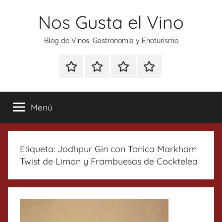
Saltar
Nos Gusta el Vino
al
contenido
Blog de Vinos, Gastronomía y Enoturismo
Especial
Enoturismo
Ranking
Contacto
Gin
y
Vinos
Tonics
Gastronomía
Menú
Etiqueta:
Jodhpur Gin con Tonica Markham
Twist de Limon y Frambuesas de Cocktelea