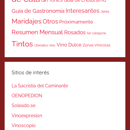
Gin Tonics
Guía de Enoturismo
Interesantes
Guía de Gastronomía
Jerez
Maridajes
Otros
Próximamente
Resumen Mensual
Rosados
Sin categoría
Tintos
Vino Dulce
Zonas Vinicolas
Utensilios Vino
Sitios de interés
La Sacristía del Caminante
OENOPEDION
Soleado.se
Vinoexpresion
Vinoscopio